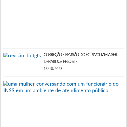
V
E
E
O
B
2
CORREÇÃO E REVISÃO DO FGTS VOLTAM A SER
DEBATIDOS PELO STF!
16/10/2023
C
F
O
S
F
P
D