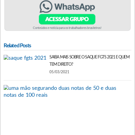
Related Posts
SAIBA MAIS SOBRE O SAQUE FGTS 2021 E QUEM
TEM DIREITO?
05/03/2021
A
F
C
F
É
P
E