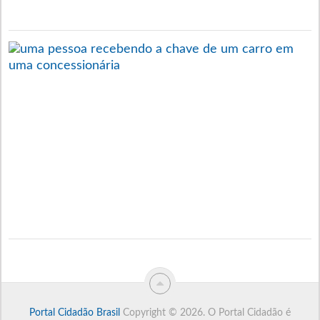
1
F
P
C
C
V
S
I
R
É
P
1
Portal Cidadão Brasil
Copyright © 2026.
O Portal Cidadão é