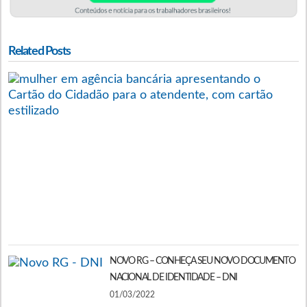
Related Posts
O
C
C
A
É
V
S
M
D
2
NOVO RG – CONHEÇA SEU NOVO DOCUMENTO
NACIONAL DE IDENTIDADE – DNI
01/03/2022