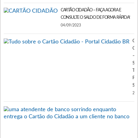
CARTÃO CIDADÃO – FAÇA AGORA E
CONSULTE O SALDO DE FORMA RÁPIDA!
04/09/2023
CA
CI
–
SA
TU
PA
SOL
21
P
A
P
C