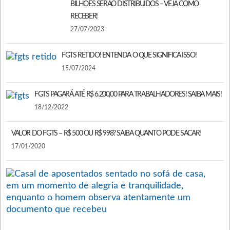
BILHÕES SERÃO DISTRIBUÍDOS – VEJA COMO
RECEBER!
27/07/2023
FGTS RETIDO! ENTENDA O QUE SIGNIFICA ISSO!
15/07/2024
FGTS PAGARÁ ATÉ R$ 6.200,00 PARA TRABALHADORES! SAIBA MAIS!
18/12/2022
VALOR DO FGTS – R$ 500 OU R$ 998? SAIBA QUANTO PODE SACAR!
17/01/2020
O
A
R
F
E