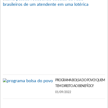
S
O
B
F
N
L
P
A
P
C
A
1
PROGRAMA BOLSA DO POVO! QUEM
TEM DIREITO AO BENEFÍCIO?
01/09/2022