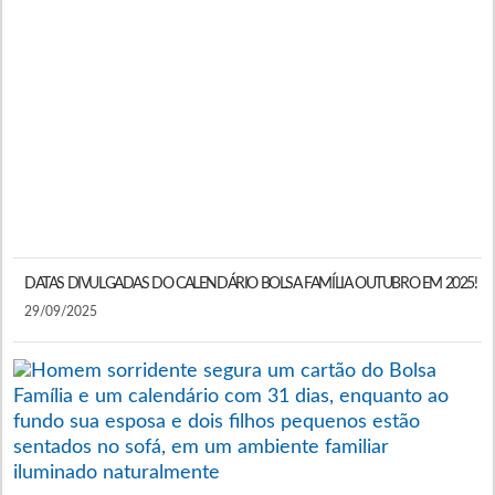
F
7!
A
A
D
D
P
A
2
DATAS DIVULGADAS DO CALENDÁRIO BOLSA FAMÍLIA OUTUBRO EM 2025!
29/09/2025
C
B
F
D
D