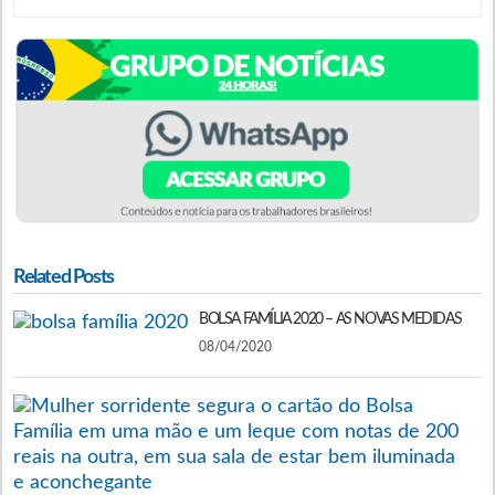
Related Posts
BOLSA FAMÍLIA 2020 – AS NOVAS MEDIDAS
08/04/2020
C
D
B
F