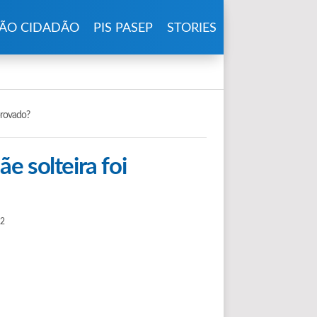
ÃO CIDADÃO
PIS PASEP
STORIES
provado?
e solteira foi
22