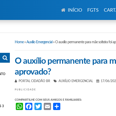
INÍCIO
FGTS
CART
Home
»
Auxílio Emergencial
»
O auxílio permanente para mãe solteira foi a
O auxílio permanente para mã
aprovado?
NTO
PORTAL CIDADÃO BR
AUXÍLIO EMERGENCIAL
17/06/20
PUBLICIDADE
COMPARTILHE COM SEUS AMIGOS E FAMILIARES:
WhatsApp
Facebook
Twitter
Email
Share
S 3