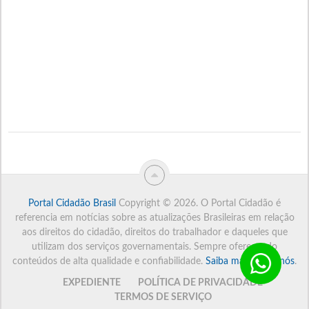
PI
R
S
T
D
EL
1
Portal Cidadão Brasil
Copyright © 2026.
O Portal Cidadão é
referencia em notícias sobre as atualizações Brasileiras em relação
aos direitos do cidadão, direitos do trabalhador e daqueles que
utilizam dos serviços governamentais. Sempre oferecendo
conteúdos de alta qualidade e confiabilidade.
Saiba mais sobre nós
.
EXPEDIENTE
POLÍTICA DE PRIVACIDADE
TERMOS DE SERVIÇO