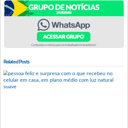
Related Posts
R
O
PI
D
R
F
E
O
Q