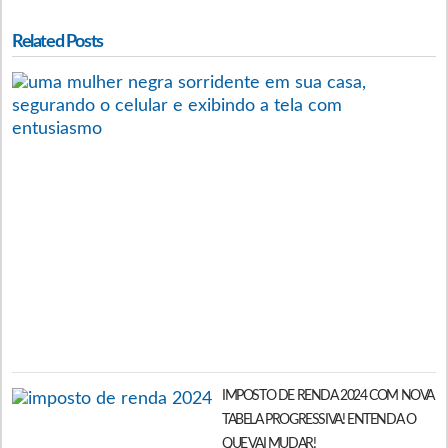
Related Posts
N
F
D
E
C
J
C
C
C
C
F
2
IMPOSTO DE RENDA 2024 COM NOVA
TABELA PROGRESSIVA! ENTENDA O
QUE VAI MUDAR!