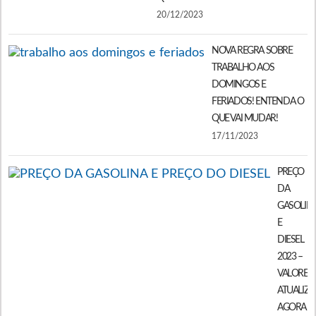
20/12/2023
NOVA REGRA SOBRE
TRABALHO AOS
DOMINGOS E
FERIADOS! ENTENDA O
QUE VAI MUDAR!
17/11/2023
PREÇO
DA
GASOLIN
E
DIESEL
2023 –
VALORES
ATUALIZ
AGORA