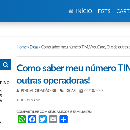
INÍCIO
FGTS
CART
Home
»
Dicas
»
Como saber meu número TIM, Vivo, Claro, Oi e de outras 
Como saber meu número TIM, 
outras operadoras!
EJA O
PORTAL CIDADÃO BR
DICAS
02/10/2023
R
!
A
PUBLICIDADE
COMPARTILHE COM SEUS AMIGOS E FAMILIARES:
WhatsApp
Facebook
Twitter
Email
Share
R