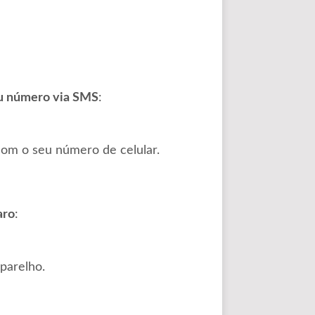
u número via SMS
:
om o seu número de celular.
aro
:
parelho.