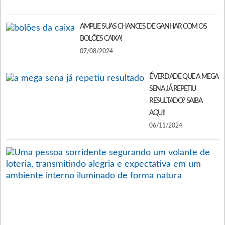
0
AMPLIE SUAS CHANCES DE GANHAR COM OS
BOLÕES CAIXA!
07/08/2024
É VERDADE QUE A MEGA
SENA JÁ REPETIU
RESULTADO? SAIBA
AQUI!
06/11/2024
Q
S
A
D
M
A
D