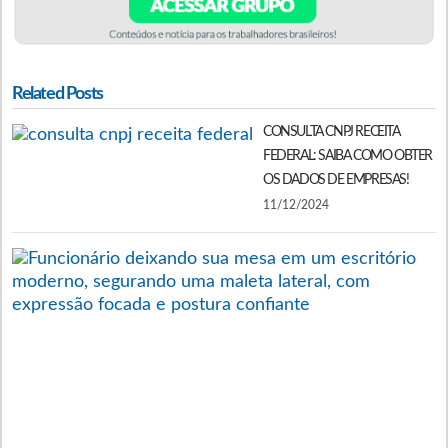
Related Posts
CONSULTA CNPJ RECEITA
FEDERAL: SAIBA COMO OBTER
OS DADOS DE EMPRESAS!
11/12/2024
S
N
C
O
A
P
O
Q