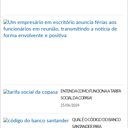
A
1
F
C
D
D
F
I
E
A
1
ENTENDA COMO FUNCIONA A TARIFA
SOCIAL DA COPASA!
25/06/2024
QUAL É O CÓDIGO DO BANCO
SANTANDER PARA