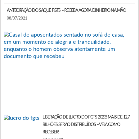
ANTECIPAÇÃO DO SAQUE FGTS – RECEBA AGORA DINHEIRO NA MÃO
08/07/2021
O
A
R
F
E
A
I
N
S
2
LIBERAÇÃO DE LUCRO DO FGTS 2023! MAIS DE 12,7
BILHÕES SERÃO DISTRIBUÍDOS – VEJA COMO
RECEBER!