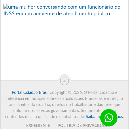
C
F
O
S
F
P
D
1
Portal Cidadão Brasil
Copyright © 2026.
O Portal Cidadão é
referencia em notícias sobre as atualizações Brasileiras em relação
aos direitos do cidadão, direitos do trabalhador e daqueles que
utilizam dos serviços governamentais. Sempre oferecendo
conteúdos de alta qualidade e confiabilidade.
Saiba mais sobre nós
.
EXPEDIENTE
POLÍTICA DE PRIVACIDADE