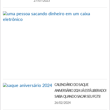
27/07/2023
P
S
O
F
P
D
E
N
S
D
1
CALENDÁRIO DO SAQUE
ANIVERSÁRIO 2024 JÁ ESTÁ LIBERADO!
SAIBA QUANDO SACAR SEU FGTS!
26/02/2024