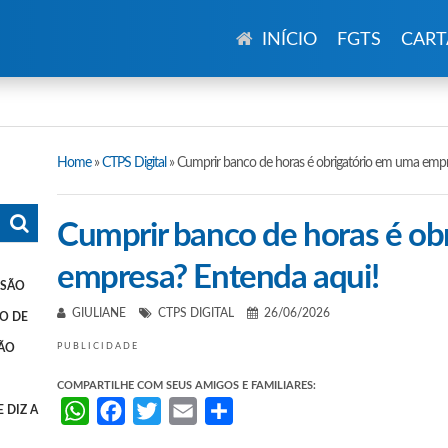
INÍCIO
FGTS
CART
Home
»
CTPS Digital
»
Cumprir banco de horas é obrigatório em uma empr
Cumprir banco de horas é ob
empresa? Entenda aqui!
SSÃO
GIULIANE
CTPS DIGITAL
26/06/2026
O DE
SÃO
PUBLICIDADE
COMPARTILHE COM SEUS AMIGOS E FAMILIARES:
WhatsApp
Facebook
Twitter
Email
Share
 DIZ A