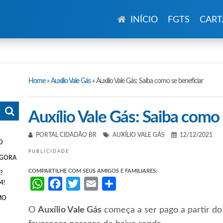
INÍCIO
FGTS
CART
Home
»
Auxílio Vale Gás
»
Auxílio Vale Gás: Saiba como se beneficiar
Auxílio Vale Gás: Saiba como 
PORTAL CIDADÃO BR
AUXÍLIO VALE GÁS
12/12/2021
O
PUBLICIDADE
AGORA
COMPARTILHE COM SEUS AMIGOS E FAMILIARES:
?
4!
WhatsApp
Facebook
Twitter
Email
Share
MO
O
Auxílio Vale Gás
começa a ser pago a partir do