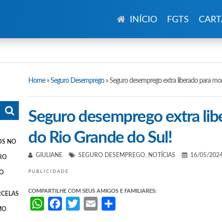
INÍCIO
FGTS
CART
Home
»
Seguro Desemprego
»
Seguro desemprego extra liberado para mor
Seguro desemprego extra lib
do Rio Grande do Sul!
OS NO
GIULIANE
SEGURO DESEMPREGO
,
NOTÍCIAS
16/05/202
RO
LO
PUBLICIDADE
COMPARTILHE COM SEUS AMIGOS E FAMILIARES:
RCELAS
WhatsApp
Facebook
Twitter
Email
Share
MO