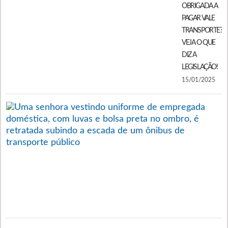
OBRIGADA A
PAGAR VALE
TRANSPORTE?
VEJA O QUE
DIZ A
LEGISLAÇÃO!
15/01/2025
V
T
P
E
D
É
P
O
1