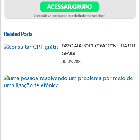
Related Posts
PASSO A PASSO DE COMO CONSULTAR CPF
GRÁTIS!
30/09/2023
C
I
N
NI
V
C
R
E
P