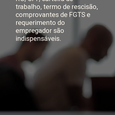
trabalho, termo de rescisão,
comprovantes de FGTS e
requerimento do
empregador são
indispensáveis.