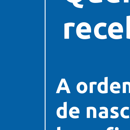
rece
A orde
de nasc