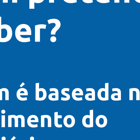
ber?
m 
é baseada n
imento do 