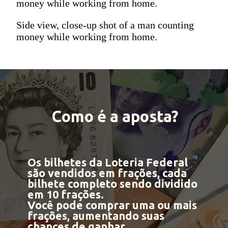
money while working from home.
Side view, close-up shot of a man counting
money while working from home.
Como é a aposta?
Os bilhetes da Loteria Federal
são vendidos em frações
, cada
bilhete completo sendo dividido
em 10 frações.
Você pode comprar uma ou mais
frações
, aumentando suas
chances de ganhar