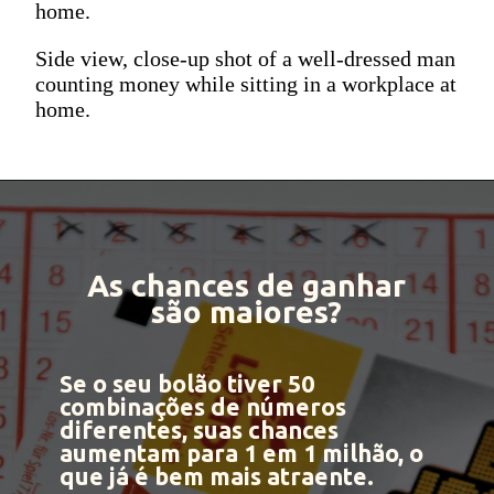
home.
Side view, close-up shot of a well-dressed man
counting money while sitting in a workplace at
home.
As chances de ganhar
são maiores?
Se o seu bolão tiver 50
combinações de números
diferentes, suas chances
aumentam para 1 em 1 milhão, o
que já é bem mais atraente.